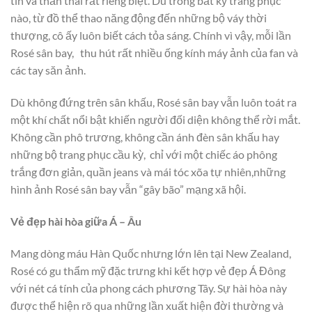
tin và thần thái rất riêng biệt. Dù trong bất kỳ trang phục
nào, từ đồ thể thao năng động đến những bộ váy thời
thượng, cô ấy luôn biết cách tỏa sáng. Chính vì vậy, mỗi lần
Rosé sân bay, thu hút rất nhiều ống kính máy ảnh của fan và
các tay săn ảnh.
Dù không đứng trên sân khấu, Rosé sân bay vẫn luôn toát ra
một khí chất nổi bật khiến người đối diện không thể rời mắt.
Không cần phô trương, không cần ánh đèn sân khấu hay
những bộ trang phục cầu kỳ, chỉ với một chiếc áo phông
trắng đơn giản, quần jeans và mái tóc xõa tự nhiên,những
hình ảnh Rosé sân bay vẫn “gây bão” mạng xã hội.
Vẻ đẹp hài hòa giữa Á – Âu
Mang dòng máu Hàn Quốc nhưng lớn lên tại New Zealand,
Rosé có gu thẩm mỹ đặc trưng khi kết hợp vẻ đẹp Á Đông
với nét cá tính của phong cách phương Tây. Sự hài hòa này
được thể hiện rõ qua những lần xuất hiện đời thường và