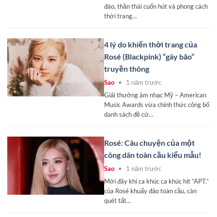
đáo, thần thái cuốn hút và phong cách
thời trang…
4 lý do khiến thời trang của
Rosé (Blackpink) “gây bão”
truyền thông
Sao
•
1 năm trước
Giải thưởng âm nhạc Mỹ – American
Music Awards vừa chính thức công bố
danh sách đề cử…
Rosé: Câu chuyện của một
công dân toàn cầu kiểu mẫu!
Sao
•
1 năm trước
Mới đây khi ca khúc ca khúc hit “APT.”
của Rosé khuấy đảo toàn cầu, càn
quét tất…