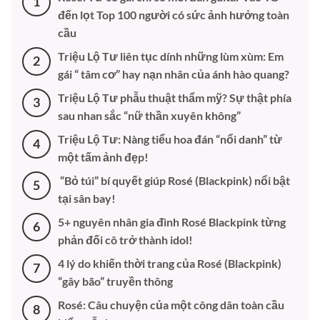
1
đến lọt Top 100 người có sức ảnh hưởng toàn
cầu
Triệu Lộ Tư liên tục dính những lùm xùm: Em
2
gái “ tâm cơ” hay nạn nhân của ánh hào quang?
Triệu Lộ Tư phẫu thuật thẩm mỹ? Sự thật phía
3
sau nhan sắc “nữ thần xuyên không”
Triệu Lộ Tư: Nàng tiểu hoa đán “nổi danh” từ
4
một tấm ảnh đẹp!
“Bỏ túi” bí quyết giúp Rosé (Blackpink) nổi bật
5
tại sân bay!
5+ nguyên nhân gia đình Rosé Blackpink từng
6
phản đối cô trở thành idol!
4 lý do khiến thời trang của Rosé (Blackpink)
7
“gây bão” truyền thông
Rosé: Câu chuyện của một công dân toàn cầu
8