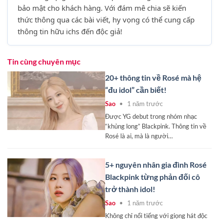
bảo mật cho khách hàng. Với đám mê chia sẽ kiến
thức thông qua các bài viết, hy vọng có thể cung cấp
thông tin hữu ichs đến độc giả!
Tin cùng chuyên mục
20+ thông tin về Rosé mà hệ
“đu idol” cần biết!
Sao
•
1 năm trước
Được YG debut trong nhóm nhạc
“khủng long” Blackpink. Thông tin về
Rosé là ai, mà là người…
5+ nguyên nhân gia đình Rosé
Blackpink từng phản đối cô
trở thành idol!
Sao
•
1 năm trước
Không chỉ nổi tiếng với giọng hát độc