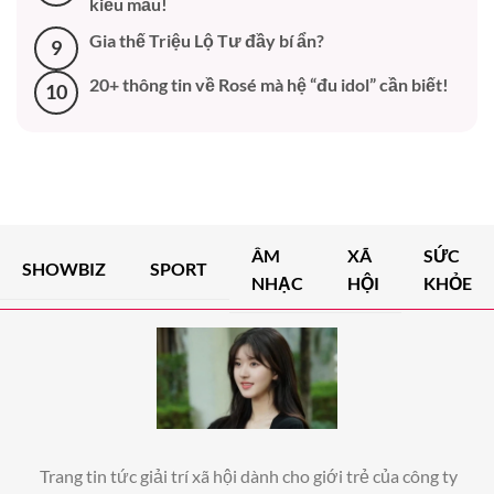
kiểu mẫu!
Gia thế Triệu Lộ Tư đầy bí ẩn?
9
20+ thông tin về Rosé mà hệ “đu idol” cần biết!
10
ÂM
XÃ
SỨC
SHOWBIZ
SPORT
NHẠC
HỘI
KHỎE
Trang tin tức giải trí xã hội dành cho giới trẻ của công ty