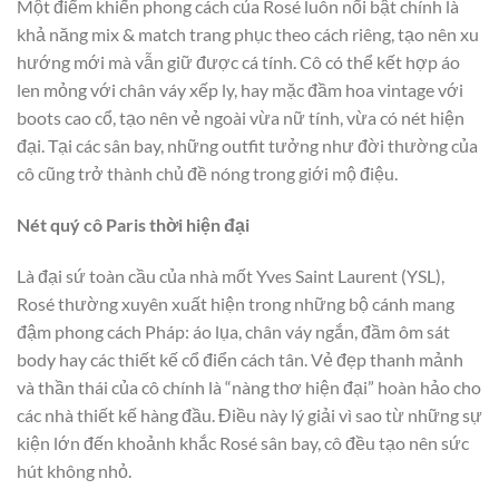
Một điểm khiến phong cách của Rosé luôn nổi bật chính là
khả năng mix & match trang phục theo cách riêng, tạo nên xu
hướng mới mà vẫn giữ được cá tính. Cô có thể kết hợp áo
len mỏng với chân váy xếp ly, hay mặc đầm hoa vintage với
boots cao cổ, tạo nên vẻ ngoài vừa nữ tính, vừa có nét hiện
đại. Tại các sân bay, những outfit tưởng như đời thường của
cô cũng trở thành chủ đề nóng trong giới mộ điệu.
Nét quý cô Paris thời hiện đại
Là đại sứ toàn cầu của nhà mốt Yves Saint Laurent (YSL),
Rosé thường xuyên xuất hiện trong những bộ cánh mang
đậm phong cách Pháp: áo lụa, chân váy ngắn, đầm ôm sát
body hay các thiết kế cổ điển cách tân. Vẻ đẹp thanh mảnh
và thần thái của cô chính là “nàng thơ hiện đại” hoàn hảo cho
các nhà thiết kế hàng đầu. Điều này lý giải vì sao từ những sự
kiện lớn đến khoảnh khắc
Rosé sân bay
, cô đều tạo nên sức
hút không nhỏ.