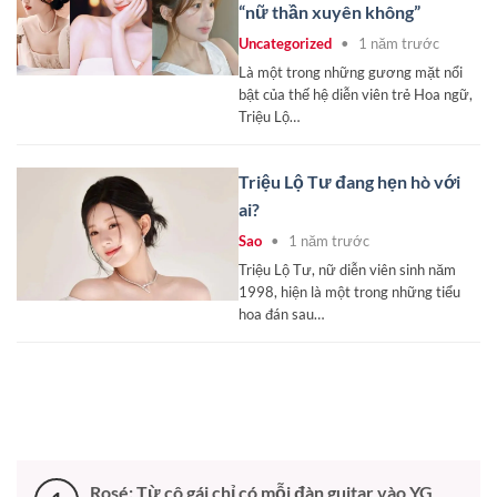
“nữ thần xuyên không”
Uncategorized
•
1 năm trước
Là một trong những gương mặt nổi
bật của thế hệ diễn viên trẻ Hoa ngữ,
Triệu Lộ…
Triệu Lộ Tư đang hẹn hò với
ai?
Sao
•
1 năm trước
Triệu Lộ Tư, nữ diễn viên sinh năm
1998, hiện là một trong những tiểu
hoa đán sau…
ĐỌC NHIỀU NHẤT
Rosé: Từ cô gái chỉ có mỗi đàn guitar vào YG