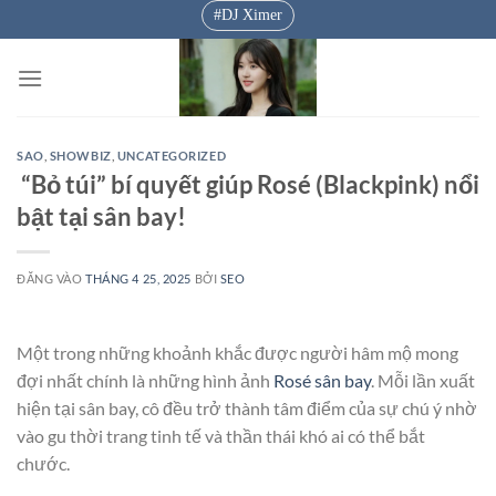
Bỏ
DJ Ximer
qua
nội
dung
SAO
,
SHOWBIZ
,
UNCATEGORIZED
“Bỏ túi” bí quyết giúp Rosé (Blackpink) nổi
bật tại sân bay!
ĐĂNG VÀO
THÁNG 4 25, 2025
BỞI
SEO
Một trong những khoảnh khắc được người hâm mộ mong
đợi nhất chính là những hình ảnh
Rosé sân bay
. Mỗi lần xuất
hiện tại sân bay, cô đều trở thành tâm điểm của sự chú ý nhờ
vào gu thời trang tinh tế và thần thái khó ai có thể bắt
chước.