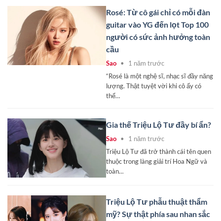
Rosé: Từ cô gái chỉ có mỗi đàn
guitar vào YG đến lọt Top 100
người có sức ảnh hưởng toàn
cầu
Sao
•
1 năm trước
“Rosé là một nghệ sĩ, nhạc sĩ đầy năng
lượng. Thật tuyệt vời khi cô ấy có
thể…
Gia thế Triệu Lộ Tư đầy bí ẩn?
Sao
•
1 năm trước
Triệu Lộ Tư đã trở thành cái tên quen
thuộc trong làng giải trí Hoa Ngữ và
toàn…
Triệu Lộ Tư phẫu thuật thẩm
mỹ? Sự thật phía sau nhan sắc