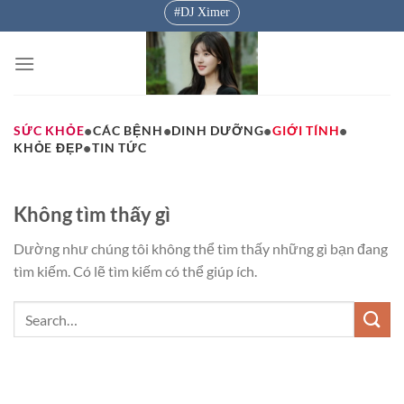
Bỏ
DJ Ximer
qua
nội
dung
•
•
•
•
SỨC KHỎE
CÁC BỆNH
DINH DƯỠNG
GIỚI TÍNH
•
KHỎE ĐẸP
TIN TỨC
Không tìm thấy gì
Dường như chúng tôi không thể tìm thấy những gì bạn đang
tìm kiếm. Có lẽ tìm kiếm có thể giúp ích.