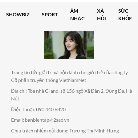
ÂM
XÃ
SỨC
SHOWBIZ
SPORT
NHẠC
HỘI
KHỎE
Trang tin tức giải trí xã hội dành cho giới trẻ của công ty
Cổ phần truyền thông VietNamNet
Địa chỉ: Tòa nhà C’land, số 156 ngõ Xã Đàn 2, Đống Đa, Hà
Nội
Điện thoại: 090 440 6820
Email:
banbientap@2sao.vn
Chịu trách nhiệm nội dung: Trương Thị Minh Hưng